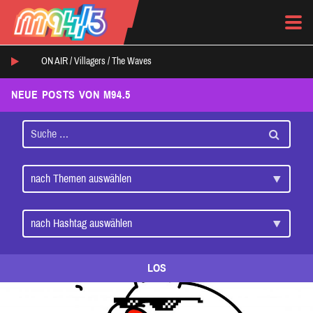
ON AIR /
Villagers
/
The Waves
NEUE POSTS VON M94.5
LOS