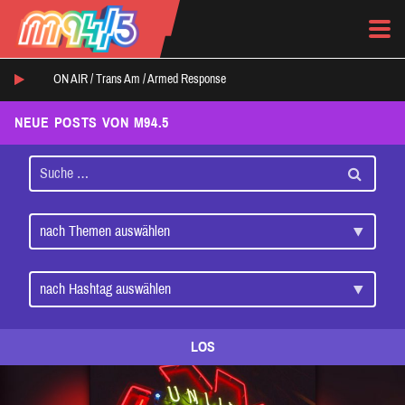
ON AIR /
Trans Am
/
Armed Response
NEUE POSTS VON M94.5
LOS