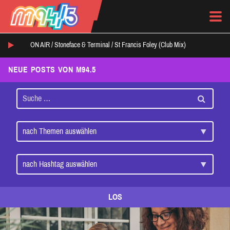
ON AIR /
Stoneface & Terminal
/
St Francis Foley (Club Mix)
NEUE POSTS VON M94.5
LOS