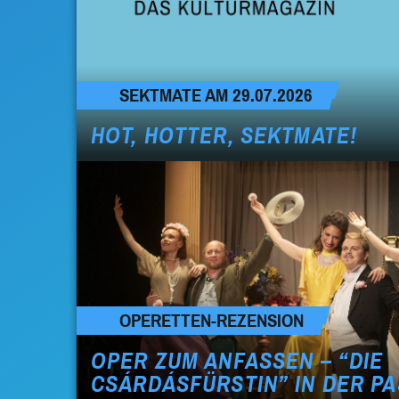
SEKTMATE AM 29.07.2026
HOT, HOTTER, SEKTMATE!
OPERETTEN-REZENSION
OPER ZUM ANFASSEN – “DIE
CSÁRDÁSFÜRSTIN” IN DER PA