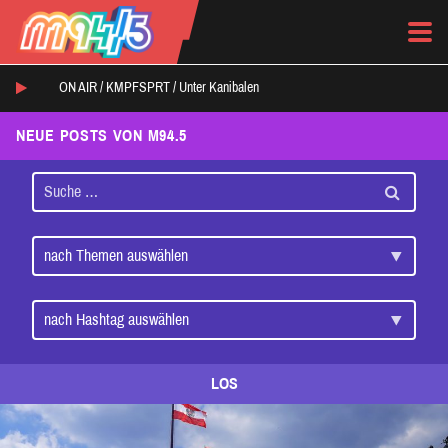
ON AIR /
KMPFSPRT
/
Unter Kanibalen
NEUE POSTS VON M94.5
LOS