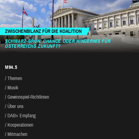
ZWISCHENBILANZ FÜR DIE KOALITION
SCHWARZ-GRÜN: CHANCE ODER HINDERNIS FÜR
ÖSTERREICHS ZUKUNFT?
M94.5
Themen
Musik
Gewinnspiel-Richtlinien
Über uns
DAB+ Empfang
Kooperationen
Mitmachen