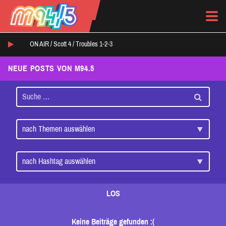
ON AIR /
Scott 4
/
Troubles 1-2-3
NEUE POSTS VON M94.5
LOS
Keine Beiträge gefunden :(