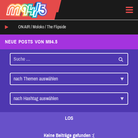
ON AIR /
Moloko
/
The Flipside
NEUE POSTS VON M94.5
LOS
Keine Beiträge gefunden :(