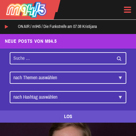
ON AIR /
m945
/
Die Funkstreife am 07.08 Kristijana
NEUE POSTS VON M94.5
LOS