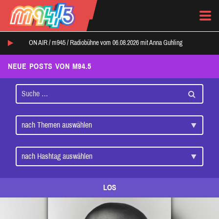
ON AIR /
m945
/
Radiobühne vom 06.08.2026 mit Anna Guhling
NEUE POSTS VON M94.5
LOS