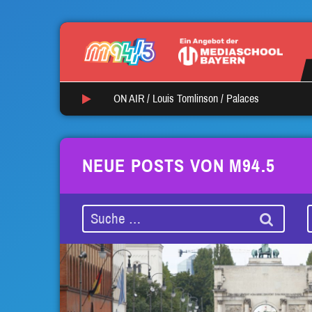
ON AIR /
Louis Tomlinson
/
Palaces
NEUE POSTS VON M94.5