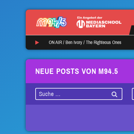
ON AIR /
Ben Ivory
/
The Righteous Ones
NEUE POSTS VON M94.5