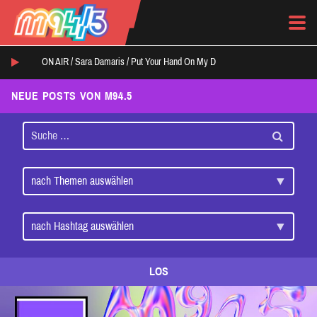
ON AIR /
Sara Damaris
/
Put Your Hand On My D
NEUE POSTS VON M94.5
LOS