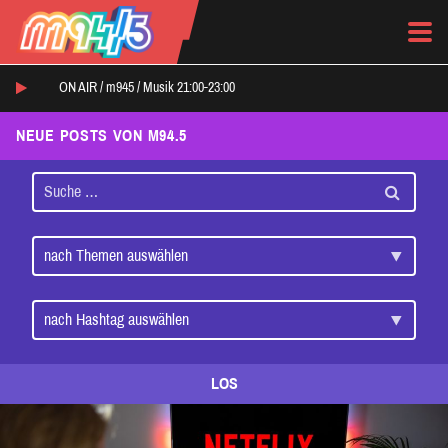
ON AIR /
m945
/
Musik 21:00-23:00
NEUE POSTS VON M94.5
LOS