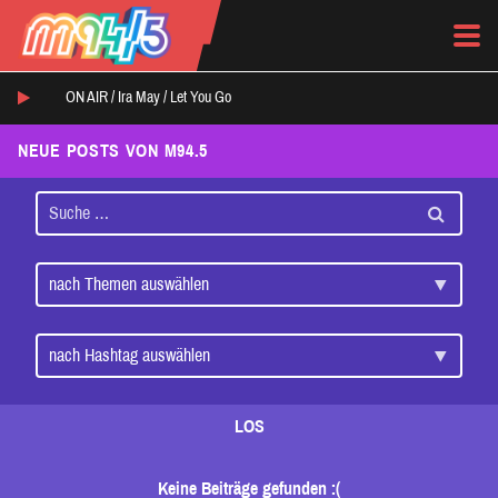
ON AIR /
Ira May
/
Let You Go
NEUE POSTS VON M94.5
LOS
Keine Beiträge gefunden :(