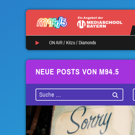
ON AIR /
Kitzu
/
Diamonds
NEUE POSTS VON M94.5