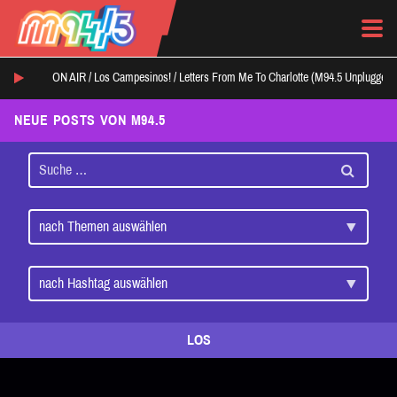
ON AIR /
Los Campesinos!
/
Letters From Me To Charlotte (M94.5 Unplugged 
NEUE POSTS VON M94.5
LOS