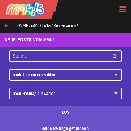
ON AIR /
m945
/
Hörbar² Kennen wir uns?
NEUE POSTS VON M94.5
LOS
Keine Beiträge gefunden :(