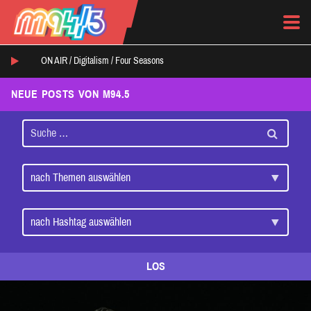
ON AIR /
Digitalism
/
Four Seasons
NEUE POSTS VON M94.5
LOS