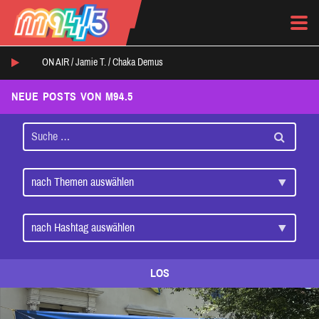
ON AIR /
Jamie T.
/
Chaka Demus
NEUE POSTS VON M94.5
LOS