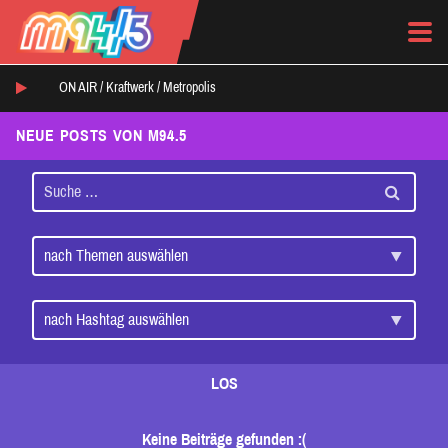
ON AIR /
Kraftwerk
/
Metropolis
NEUE POSTS VON M94.5
LOS
Keine Beiträge gefunden :(