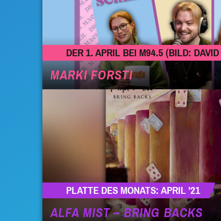
DER 1. APRIL BEI M94.5 (BILD: DAV
MARKI FORSTI
PLATTE DES MONATS: APRIL '21
ALFA MIST – BRING BACKS