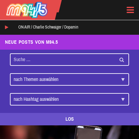
ON AIR /
Charlie Schwaiger
/
Dopamin
NEUE POSTS VON M94.5
LOS