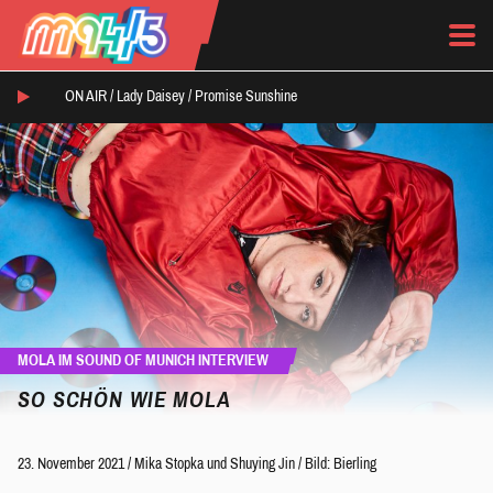
ON AIR /
Lady Daisey
/
Promise Sunshine
MOLA IM SOUND OF MUNICH INTERVIEW
SO SCHÖN WIE MOLA
23. November 2021
/
Mika Stopka
und
Shuying Jin
/
Bild: Bierling