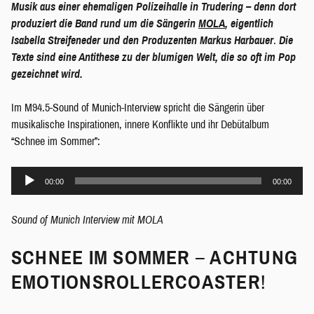
Musik aus einer ehemaligen Polizeihalle in Trudering – denn dort
produziert die Band rund um die Sängerin
MOLA
, eigentlich
Isabella Streifeneder und den Produzenten Markus Harbauer
.
Die
Texte sind eine Antithese zu der blumigen Welt, die so oft im Pop
gezeichnet wird.
Im M94.5-Sound of Munich-Interview spricht die Sängerin über
musikalische Inspirationen, innere Konflikte und ihr Debütalbum
“Schnee im Sommer”:
A
00:00
00:00
u
d
Sound of Munich Interview mit MOLA
i
o
SCHNEE IM SOMMER
–
ACHTUNG
-
P
EMOTIONSROLLERCOASTER
!
l
a