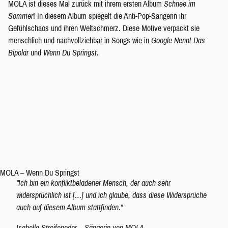
MOLA ist dieses Mal zurück mit ihrem ersten Album
Schnee im
y
Sommer
! In diesem Album spiegelt die Anti-Pop-Sängerin ihr
e
Gefühlschaos und ihren Weltschmerz. Diese Motive verpackt sie
r
menschlich und nachvollziehbar in Songs wie in
Google Nennt Das
Bipolar
und
Wenn Du Springst
.
MOLA – Wenn Du Springst
“Ich bin ein konfliktbeladener Mensch, der auch sehr
widersprüchlich ist […] und ich glaube, dass diese Widersprüche
auch auf diesem Album stattfinden.”
Isabella Streifeneder – Sängerin von MOLA