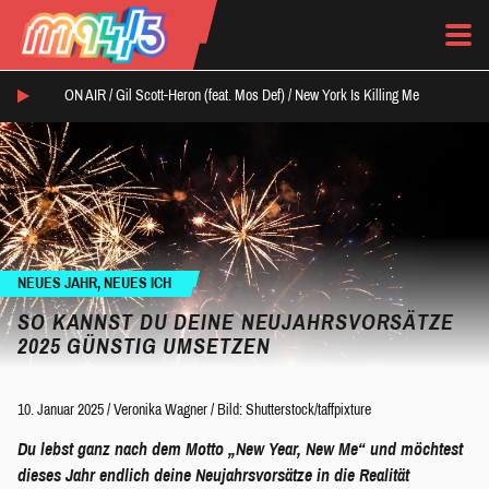
ON AIR /
Gil Scott-Heron (feat. Mos Def)
/
New York Is Killing Me
NEUES JAHR, NEUES ICH
SO KANNST DU DEINE NEUJAHRSVORSÄTZE
2025 GÜNSTIG UMSETZEN
10. Januar 2025
/
Veronika Wagner
/
Bild: Shutterstock/taffpixture
Du lebst ganz nach dem Motto „New Year, New Me“ und möchtest
dieses Jahr endlich deine Neujahrsvorsätze in die Realität