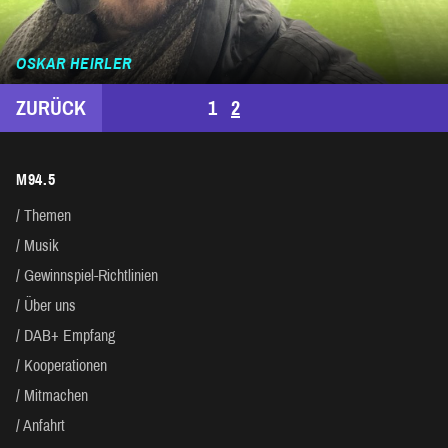
OSKAR HEIRLER
SEITENNUMMERIERUNG
ZURÜCK
1
2
DER
M94.5
BEITRÄGE
Themen
Musik
Gewinnspiel-Richtlinien
Über uns
DAB+ Empfang
Kooperationen
Mitmachen
Anfahrt