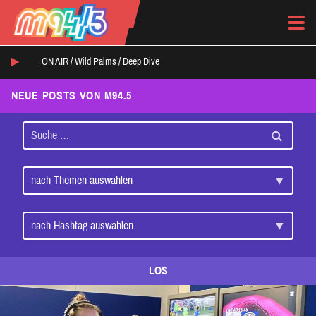
ON AIR /
Wild Palms
/
Deep Dive
NEUE POSTS VON M94.5
LOS