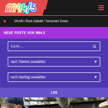
ON AIR /
Black Sabbath
/
Tomorrow's Dream
NEUE POSTS VON M94.5
LOS