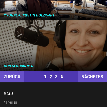
YVONNE-CHRISTIN HOLZWART
RONJA SCHINNER
SEITENNUMMERIERUNG
ZURÜCK
1
2
3
4
NÄCHSTES
DER
M94.5
BEITRÄGE
Themen