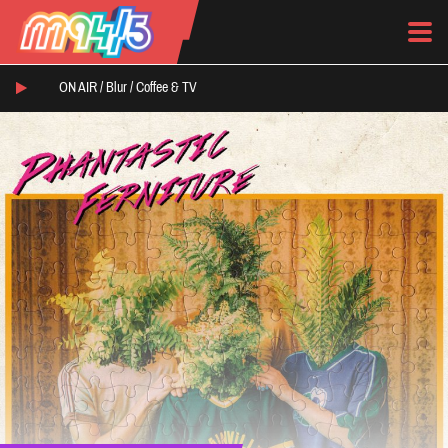
ON AIR /
Blur
/
Coffee & TV