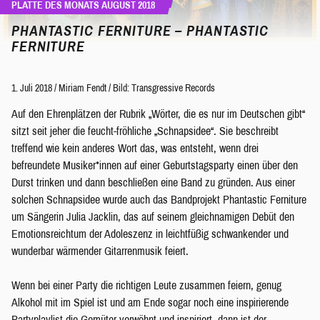
PLATTE DES MONATS AUGUST 2018
PHANTASTIC FERNITURE – PHANTASTIC
FERNITURE
1. Juli 2018
/
Miriam Fendt
/
Bild: Transgressive Records
Auf den Ehrenplätzen der Rubrik „Wörter, die es nur im Deutschen gibt“
sitzt seit jeher die feucht-fröhliche „Schnapsidee“. Sie beschreibt
treffend wie kein anderes Wort das, was entsteht, wenn drei
befreundete Musiker*innen auf einer Geburtstagsparty einen über den
Durst trinken und dann beschließen eine Band zu gründen. Aus einer
solchen Schnapsidee wurde auch das Bandprojekt Phantastic Ferniture
um Sängerin Julia Jacklin, das auf seinem gleichnamigen Debüt den
Emotionsreichtum der Adoleszenz in leichtfüßig schwankender und
wunderbar wärmender Gitarrenmusik feiert.
Wenn bei einer Party die richtigen Leute zusammen feiern, genug
Alkohol mit im Spiel ist und am Ende sogar noch eine inspirierende
Partyplaylist die Gemüter verwöhnt und inspiriert, dann ist der