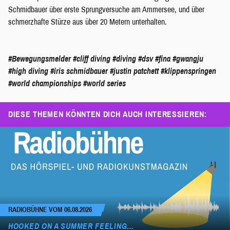
Schmidbauer über erste Sprungversuche am Ammersee, und über
schmerzhafte Stürze aus über 20 Metern unterhalten.
#Bewegungsmelder
#cliff diving
#diving
#dsv
#fina
#gwangju
#high diving
#iris schmidbauer
#justin patchett
#klippenspringen
#world championships
#world series
DIESE THEMEN KÖNNTEN DICH AUCH INTERESSIEREN:
RADIOBÜHNE VOM 06.08.2026
HOOKED ON A SUMMER FEELING…