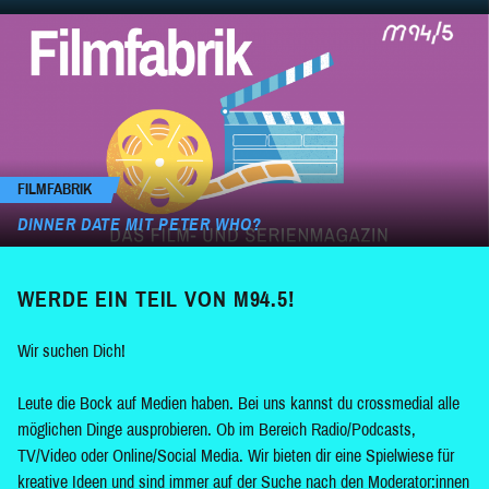
FILMFABRIK
DINNER DATE MIT PETER WHO?
WERDE EIN TEIL VON M94.5!
Wir suchen Dich!
Leute die Bock auf Medien haben. Bei uns kannst du crossmedial alle
möglichen Dinge ausprobieren. Ob im Bereich Radio/Podcasts,
TV/Video oder Online/Social Media. Wir bieten dir eine Spielwiese für
kreative Ideen und sind immer auf der Suche nach den Moderator:innen