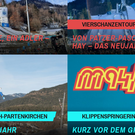
VIERSCHANZENTOUR
, EIN ADLER –
VON PATZER-PAS
HAY – DAS NEUJ
H-PARTENKIRCHEN
KLIPPENSPRINGERIN
JAHR
KURZ VOR DEM 