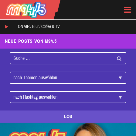
ON AIR /
Blur
/
Coffee & TV
NEUE POSTS VON M94.5
LOS