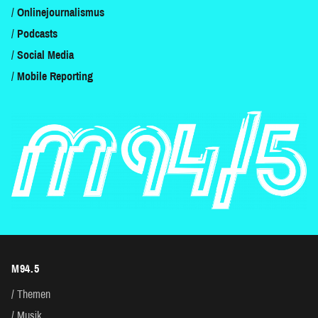
Onlinejournalismus
Podcasts
Social Media
Mobile Reporting
M94.5
Themen
Musik