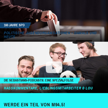
160 JAHRE SPD
POLITISCHE JUGENDORGANISATIONEN – DAMALS UND
HEUTE
DIE SEBASTIANS-PODCASTS: EINE SPEZIALFOLGE
HASSKOMMENTARE, LIEBLINGSMITARBEITER & LOU
WERDE EIN TEIL VON M94.5!