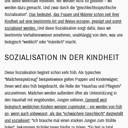
uns diese Merkmale verleihen. Wir werden nicht so geboren – wir
werden dazu gemacht. Und zwar durch die “geschlechtsspezifische
Sozialisation”.
Das bedeutet, das Frauen und Männer schon seit ihrer
Kindheit auf eine bestimmte Art und Weise erzogen, geprägt und somit
sozialisiert werden.
Und diese Sozialisation sorgt dafür, dass wir
bestimmte Verhaltensweisen annehmen, unabhängig von dem, was uns
biologisch “weiblich” oder “männlich” macht.
SOZIALISATION IN DER KINDHEIT
Diese Sozialisation beginnt schon sehr früh. Als typisches
“Mädchenspielzeug” beispielsweise gelten Puppen und Kinderwägen:
Ihnen wird also früh beigebracht, die Rolle der “Hausfrau und Pflegerin”
anzunehmen. Mädchen werden außerdem öfter als Unterstützung in
den Haushalt mit eingebunden, Jungen seltener.
Generell wird
biologisch weiblichen Kindern weniger zugemutet – sie werden von früh
an, wenn auch unbewusst, als das “schwächere Geschlecht” dargestellt
und sozialisiert
: “Ich brauche mal einen starken Jungen zum Stühle
holen”, bekommen Schüler:innen häufig zu hören. “Du bist ja total