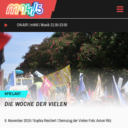
ON AIR /
m945
/
Musik 21:00-23:00
SPIELART
DIE WOCHE DER VIELEN
8. November 2019
/
Sophia Reichert
/
Demozug der Vielen Foto: Amon Ritz