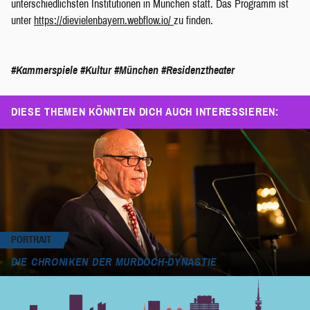
unterschiedlichsten Institutionen in München statt. Das Programm ist
unter
https://dievielenbayern.webflow.io/
zu finden.
#Kammerspiele
#Kultur
#München
#Residenztheater
DIESE THEMEN KÖNNTEN DICH AUCH INTERESSIEREN:
PORTRAIT
DIE CHRONIKEN DER MURDOCH-DYNASTIE