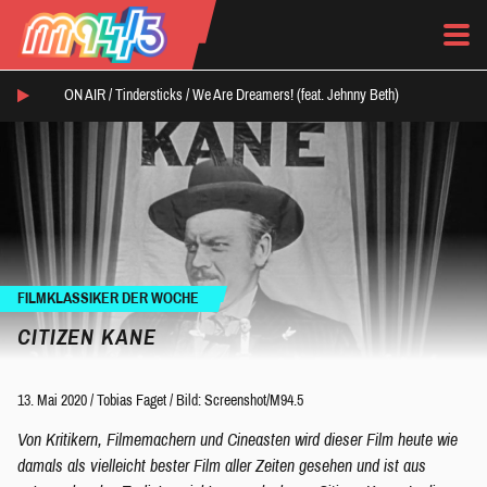
ON AIR /
Tindersticks
/
We Are Dreamers! (feat. Jehnny Beth)
FILMKLASSIKER DER WOCHE
CITIZEN KANE
13. Mai 2020
/
Tobias Faget
/
Bild: Screenshot/M94.5
Von Kritikern, Filmemachern und Cineasten wird dieser Film heute wie
damals als vielleicht bester Film aller Zeiten gesehen und ist aus