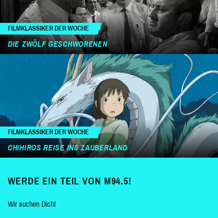
FILMKLASSIKER DER WOCHE
DIE ZWÖLF GESCHWORENEN
FILMKLASSIKER DER WOCHE
CHIHIROS REISE INS ZAUBERLAND
WERDE EIN TEIL VON M94.5!
Wir suchen Dich!