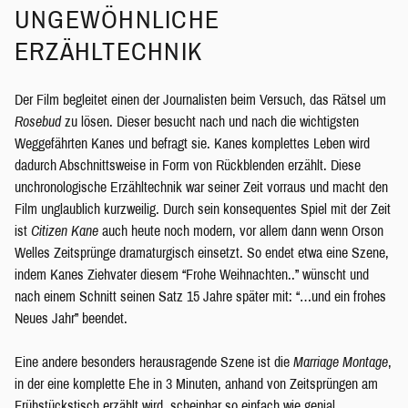
UNGEWÖHNLICHE
ERZÄHLTECHNIK
Der Film begleitet einen der Journalisten beim Versuch, das Rätsel um
Rosebud
zu lösen. Dieser besucht nach und nach die wichtigsten
Weggefährten Kanes und befragt sie. Kanes komplettes Leben wird
dadurch Abschnittsweise in Form von Rückblenden erzählt. Diese
unchronologische Erzähltechnik war seiner Zeit vorraus und macht den
Film unglaublich kurzweilig. Durch sein konsequentes Spiel mit der Zeit
ist
Citizen Kane
auch heute noch modern, vor allem dann wenn Orson
Welles Zeitsprünge dramaturgisch einsetzt. So endet etwa eine Szene,
indem Kanes Ziehvater diesem “Frohe Weihnachten..” wünscht und
nach einem Schnitt seinen Satz 15 Jahre später mit: “…und ein frohes
Neues Jahr” beendet.
Eine andere besonders herausragende Szene ist die
Marriage Montage
,
in der eine komplette Ehe in 3 Minuten, anhand von Zeitsprüngen am
Frühstückstisch erzählt wird, scheinbar so einfach wie genial.