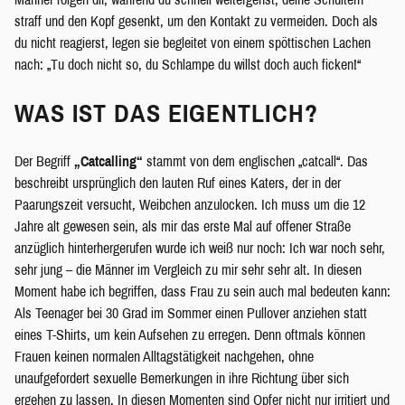
straff und den Kopf gesenkt, um den Kontakt zu vermeiden. Doch als
du nicht reagierst, legen sie begleitet von einem spöttischen Lachen
nach: „Tu doch nicht so, du Schlampe du willst doch auch ficken!“
WAS IST DAS EIGENTLICH?
Der Begriff
„Catcalling“
stammt von dem englischen „catcall“. Das
beschreibt ursprünglich den lauten Ruf eines Katers, der in der
Paarungszeit versucht, Weibchen anzulocken. Ich muss um die 12
Jahre alt gewesen sein, als mir das erste Mal auf offener Straße
anzüglich hinterhergerufen wurde ich weiß nur noch: Ich war noch sehr,
sehr jung – die Männer im Vergleich zu mir sehr sehr alt. In diesen
Moment habe ich begriffen, dass Frau zu sein auch mal bedeuten kann:
Als Teenager bei 30 Grad im Sommer einen Pullover anziehen statt
eines T-Shirts, um kein Aufsehen zu erregen. Denn oftmals können
Frauen keinen normalen Alltagstätigkeit nachgehen, ohne
unaufgefordert sexuelle Bemerkungen in ihre Richtung über sich
ergehen zu lassen. In diesen Momenten sind Opfer nicht nur irritiert und