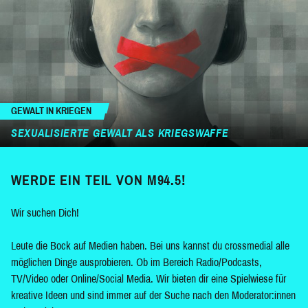
GEWALT IN KRIEGEN
SEXUALISIERTE GEWALT ALS KRIEGSWAFFE
WERDE EIN TEIL VON M94.5!
Wir suchen Dich!
Leute die Bock auf Medien haben. Bei uns kannst du crossmedial alle
möglichen Dinge ausprobieren. Ob im Bereich Radio/Podcasts,
TV/Video oder Online/Social Media. Wir bieten dir eine Spielwiese für
kreative Ideen und sind immer auf der Suche nach den Moderator:innen