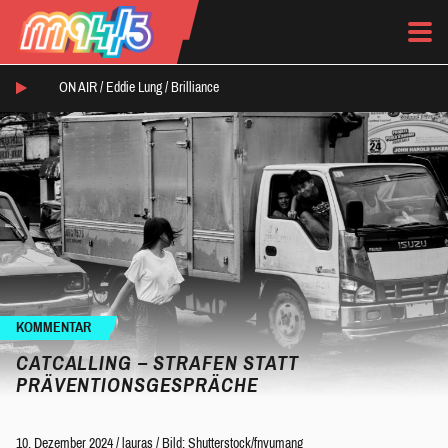
ON AIR /
Eddie Lung
/
Brilliance
KOMMENTAR
CATCALLING – STRAFEN STATT
PRÄVENTIONSGESPRÄCHE
10. Dezember 2024
/
lauras
/
Bild: Shutterstock/fnyumang