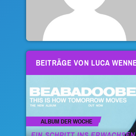
BEITRÄGE VON LUCA WENN
ALBUM DER WOCHE
EIN SCHRITT INS ERWACHSE