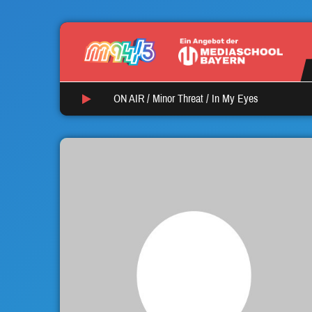
ON AIR /
Minor Threat
/
In My Eyes