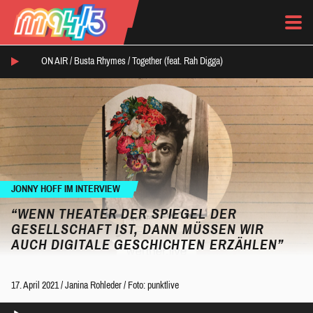
ON AIR /
Busta Rhymes
/
Together (feat. Rah Digga)
JONNY HOFF IM INTERVIEW
“WENN THEATER DER SPIEGEL DER
GESELLSCHAFT IST, DANN MÜSSEN WIR
AUCH DIGITALE GESCHICHTEN ERZÄHLEN”
17. April 2021
/
Janina Rohleder
/
Foto: punktlive
Audio-