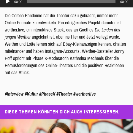
00:00
00:00
Player
Die Corona-Pandemie hat die Theater dazu gebracht, immer mehr
Online-Formate zu entwickeln. Ein erfolgreiches Projekt darunter ist
werther.live
, ein interaktives Stück, das an Goethes
Die Leiden des
jungen Werther
angelehnt ist, aber ins Hier und Jetzt verlegt wurde.
Werther und Lotte lernen sich auf Ebay-Kleinanzeigen kennen, chatten
miteinander und haben Instagram-Accounts. Werther-Darsteller Jonny
Hoff spricht mit Phase K-Moderatorin Katharina Mecheels über die
Herausforderungen des Online-Theaters und die positiven Reaktionen
auf das Stück.
#Interview
#Kultur
#PhaseK
#Theater
#wertherlive
DIESE THEMEN KÖNNTEN DICH AUCH INTERESSIEREN: