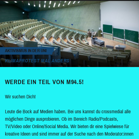
AKTIVISMUS IN DER UNI
KLIMAPROTEST MAL ANDERS
WERDE EIN TEIL VON M94.5!
Wir suchen Dich!
Leute die Bock auf Medien haben. Bei uns kannst du crossmedial alle
möglichen Dinge ausprobieren. Ob im Bereich Radio/Podcasts,
TV/Video oder Online/Social Media. Wir bieten dir eine Spielwiese für
kreative Ideen und sind immer auf der Suche nach den Moderator:innen