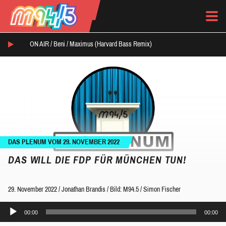
ON AIR /
Beni
/
Maximus (Harvard Bass Remix)
DAS PLENUM VOM 29. NOVEMBER 2022
DAS WILL DIE FDP FÜR MÜNCHEN TUN!
29. November 2022
/
Jonathan Brandis
/
Bild: M94.5 / Simon Fischer
Audio-
00:00
00:00
Player