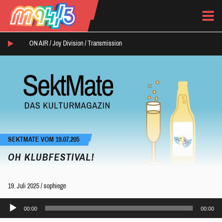
ON AIR /
Joy Division
/
Transmission
SEKTMATE VOM 19.07.205
OH KLUBFESTIVAL!
19. Juli 2025
/
sophiege
Audio-
00:00
00:00
Player