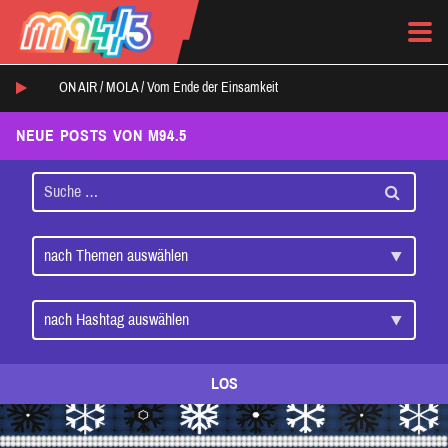
ON AIR /
MOLA
/
Vom Ende der Einsamkeit
NEUE POSTS VON M94.5
LOS