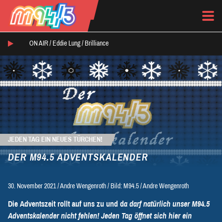
ON AIR /
Eddie Lung
/
Brilliance
JEDEN TAG EIN NEUES TÜRCHEN!
DER M94.5 ADVENTSKALENDER
30. November 2021
/
Andre Wengenroth
/
Bild: M94.5 / Andre Wengenroth
Die Adventszeit rollt auf uns zu und d
a darf natürlich unser M94.5
Adventskalender nicht fehlen! Jeden Tag öffnet sich hier ein