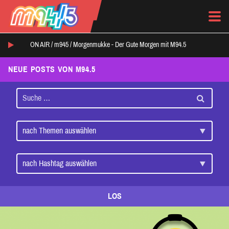
ON AIR /
m945
/
Morgenmukke - Der Gute Morgen mit M94.5
NEUE POSTS VON M94.5
LOS