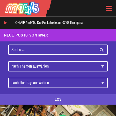
ON AIR /
m945
/
Die Funkstreife am 07.08 Kristijana
NEUE POSTS VON M94.5
LOS