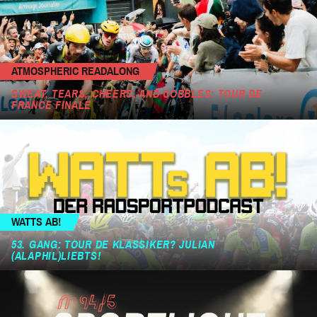
ATMOSPHERIC READALONG
SWEAT, TEARS, CHEERS, AND COBBLES: TOUR DE
FRANCE FINALE
WATTS AB!
53. GANG: TOUR DE KLASSIKER? JULIAN
(ALAPHIL)LIEBTS!