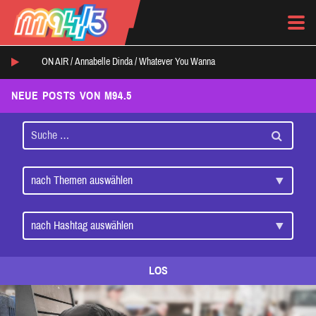
ON AIR /
Annabelle Dinda
/
Whatever You Wanna
NEUE POSTS VON M94.5
LOS