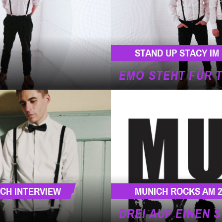
STAND UP STACY I
EMO STEHT FÜR 
ICH INTERVIEW
MUNICH ROCKS AM 2
DREI AUF EINEN 