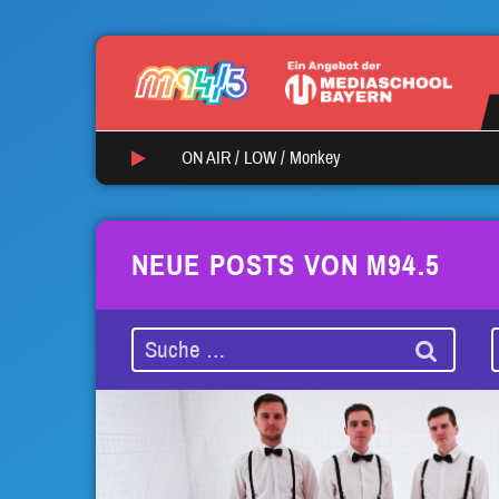
ON AIR /
LOW
/
Monkey
NEUE POSTS VON M94.5