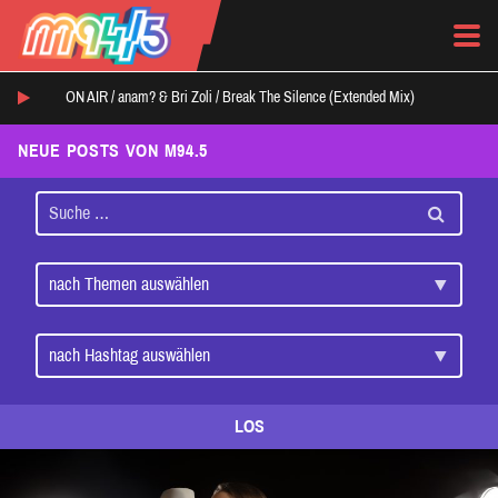
ON AIR /
anam? & Bri Zoli
/
Break The Silence (Extended Mix)
NEUE POSTS VON M94.5
LOS