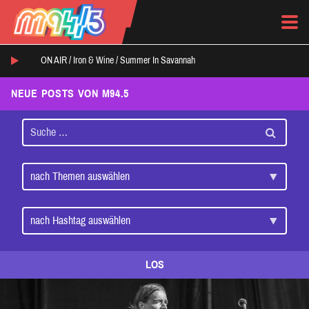
ON AIR /
Iron & Wine
/
Summer In Savannah
NEUE POSTS VON M94.5
LOS