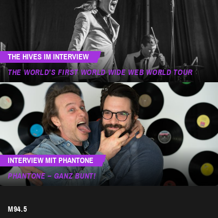
THE HIVES IM INTERVIEW
THE WORLD’S FIRST WORLD WIDE WEB WORLD TOUR
INTERVIEW MIT PHANTONE
PHANTONE – GANZ BUNT!
M94.5