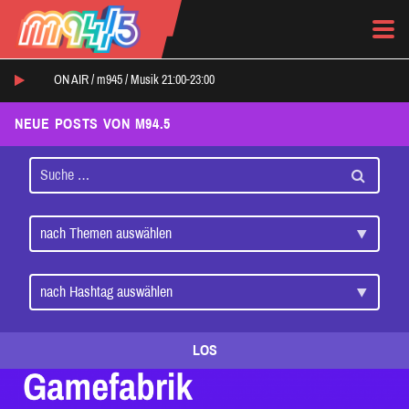
ON AIR /
m945
/
Musik 21:00-23:00
NEUE POSTS VON M94.5
LOS