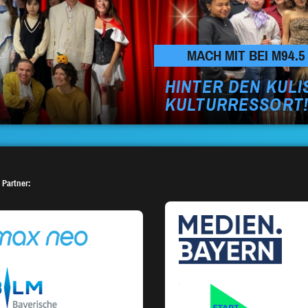
MACH MIT BEI M94.5
HINTER DEN KUL
KULTURRESSORT
 Partner: