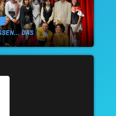
ISSEN… DAS
!