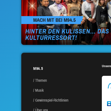
MACH MIT BEI M94.5
HINTER DEN KULISSEN… DAS
KULTURRESSORT!
Unsere
M94.5
Themen
Musik
Gewinnspiel-Richtlinien
Über uns